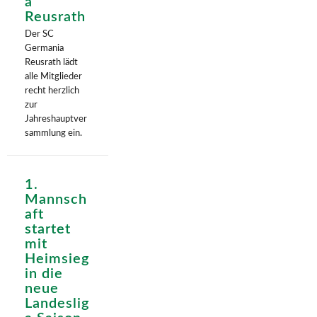
a
Reusrath
Der SC
Germania
Reusrath lädt
alle Mitglieder
recht herzlich
zur
Jahreshauptver
sammlung ein.
1.
Mannsch
aft
startet
mit
Heimsieg
in die
neue
Landeslig