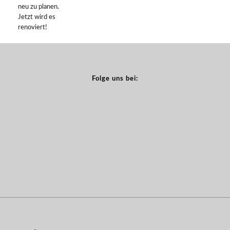
neu zu planen.
Jetzt wird es
renoviert!
Folge uns bei: