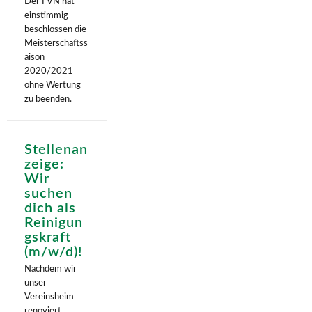
Der FVN hat
einstimmig
beschlossen die
Meisterschaftss
aison
2020/2021
ohne Wertung
zu beenden.
Stellenan
zeige:
Wir
suchen
dich als
Reinigun
gskraft
(m/w/d)!
Nachdem wir
unser
Vereinsheim
renoviert