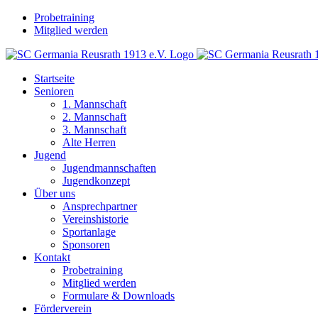
Zum
Facebook
Instagram
WhatsApp
Probetraining
Inhalt
Mitglied werden
springen
Startseite
Senioren
1. Mannschaft
2. Mannschaft
3. Mannschaft
Alte Herren
Jugend
Jugendmannschaften
Jugendkonzept
Über uns
Ansprechpartner
Vereinshistorie
Sportanlage
Sponsoren
Kontakt
Probetraining
Mitglied werden
Formulare & Downloads
Förderverein