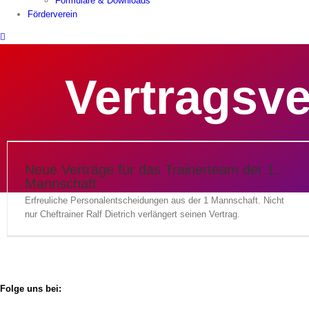
Formulare & Downloads
Förderverein
Vertragsv
Neue Verträge für das Trainerteam der 1.
Mannschaft
Erfreuliche Personalentscheidungen aus der 1 Mannschaft. Nicht
nur Cheftrainer Ralf Dietrich verlängert seinen Vertrag.
Folge uns bei: