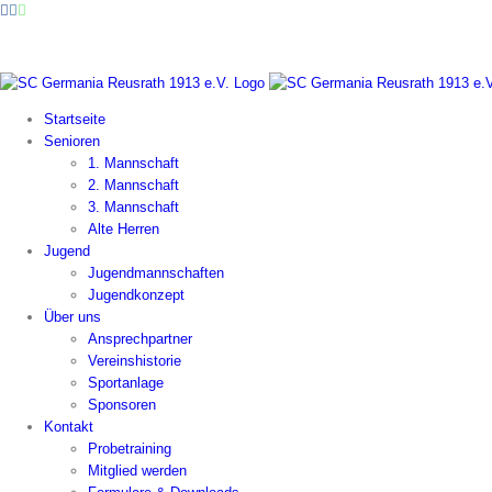
Facebook
Instagram
WhatsApp
Zum
Inhalt
springen
Startseite
Senioren
1. Mannschaft
2. Mannschaft
3. Mannschaft
Alte Herren
Jugend
Jugendmannschaften
Jugendkonzept
Über uns
Ansprechpartner
Vereinshistorie
Sportanlage
Sponsoren
Kontakt
Probetraining
Mitglied werden