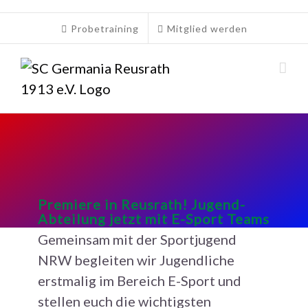
Zum
Inhalt
Probetraining
Mitglied werden
springen
Premiere in Reusrath! Jugend-
Abteilung jetzt mit E-Sport Teams
Gemeinsam mit der Sportjugend
NRW begleiten wir Jugendliche
erstmalig im Bereich E-Sport und
stellen euch die wichtigsten